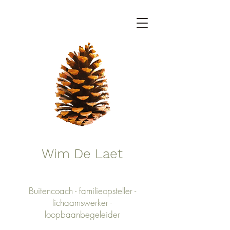
Wim De Laet
Buitencoach - familieopsteller -
lichaamswerker -
loopbaanbegeleider