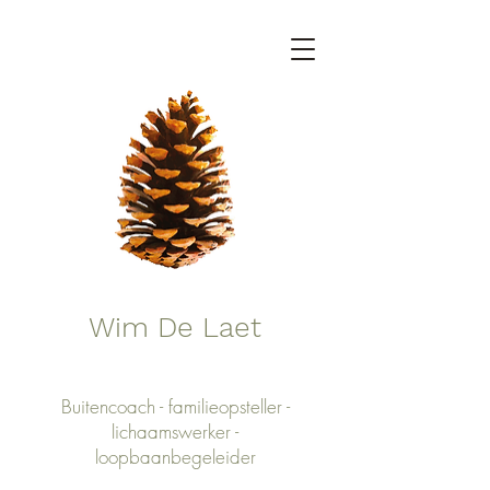
Wim De Laet
Buitencoach - familieopsteller -
lichaamswerker -
loopbaanbegeleider