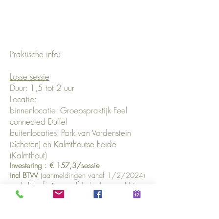
Praktische info:
Losse sessie
Duur: 1,5 tot 2 uur
Locatie:
binnenlocatie: Groepspraktijk Feel
connected Duffel
buitenlocaties: Park van Vordenstein
(Schoten) en Kalmthoutse heide
(Kalmthout)
Investering : € 157,3
/sessie
incl
B
TW
(aanmeldingen vanaf 1/2/2024)
- zakelijke facturen zelfde bedrag excl btw.
Traject Samen? Natuurlijk!