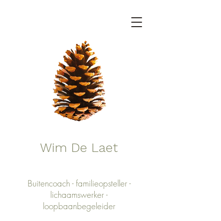
Wim De Laet
Buitencoach - familieopsteller -
lichaamswerker -
loopbaanbegeleider