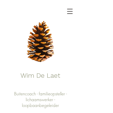
Wim De Laet
Buitencoach - familieopsteller -
lichaamswerker -
loopbaanbegeleider