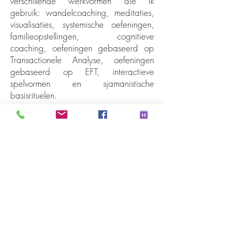
verschillende werkvormen die ik
gebruik: wandelcoaching, meditaties,
visualisaties, systemische oefeningen,
familieopstellingen, cognitieve
coaching, oefeningen gebaseerd op
Transactionele Analyse, oefeningen
gebaseerd op EFT, interactieve
spelvormen en sjamanistische
basisrituelen.
Elementen van relatietherapie
Tijdens een traject relatietherapie vind
ik het essentieël om volgende
elementen aan te reiken: bewuster
worden van de relatiedynamiek(en),
elkaar beter leren begrijpen,
individueel kijken naar oude pijn die
invloed heeft op de relatie, de