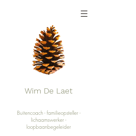
Wim De Laet
Buitencoach - familieopsteller -
lichaamswerker -
loopbaanbegeleider