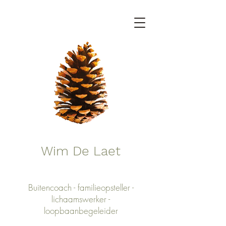
Wim De Laet
Buitencoach - familieopsteller -
lichaamswerker -
loopbaanbegeleider