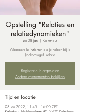
Opstelling "Relaties en
relatiedynamieken"
za 08 jan
  |  
Kalmthout
Waardevolle inzichten die je helpen bij je
(toekomstige?) relatie
Registratie is afgesloten
Andere evenementen bekijken
Tijd en locatie
08 jan 2022, 11:45 – 16:00 CET
Kalmthout, Heibloemlaan 90, 2920 Kalmthout,