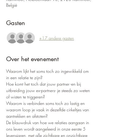
België
Gasten
+17 andere gasten
Over het evenement
Waarom lijkt het soms toch zo ingewikkeld om 
in een relatie te zijn? 
Hoe komt het toch dat jouw partner -en bij 
uitbreiding jouw ex-partners- je steeds zo weten 
of wisten te triggeren?
Waarom is verbinden soms toch zo lastig en 
waarom loop je vaak in dezelfde cirkeltjes van 
aantrekken en afstoten?
De blauwdruk van hoe we relaties aangaan in 
ons leven wordt aangeleerd in onze eerste 5 
levensjaren, met alle zichtbare en onzichtbare 