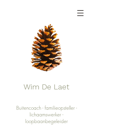
Wim De Laet
Buitencoach - familieopsteller -
lichaamswerker -
loopbaanbegeleider