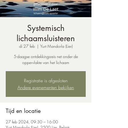
Systemisch
lichaamsluisteren
di 27 feb
  |  
Yurt Mandorla (Lier)
5-daagse ontdekkingsreis net onder de
oppervlakte van het lichaam
Registratie is afgesloten
Andere evenementen bekijken
Tijd en locatie
27 feb 2024, 09:30 – 16:00
Yurt Mandorla (Lier), 2500 Lier, België