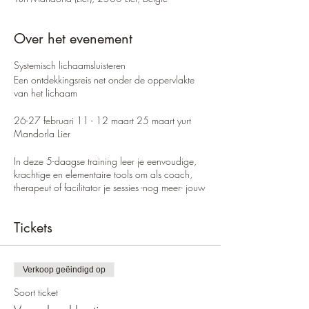
Over het evenement
Systemisch lichaamsluisteren
Een ontdekkingsreis net onder de oppervlakte
van het lichaam
26-27 februari 11 - 12 maart 25 maart yurt
Mandorla Lier
In deze 5-daagse training leer je eenvoudige,
krachtige en elementaire tools om als coach,
therapeut of facilitator je sessies -nog meer- jouw
lijf én dat van je client te gebruiken als
toegangspoort tot het grotere veld waarin je
Tickets
werkt.
We maken de reis van begeleiden vanuit je
hoofd naar geleid worden door je lichaam. De
Verkoop geëindigd op
insteek tijdens de training is vanuit systemische
Soort ticket
ooghoek, maar die transformeer en vertaal je
als vanzelf naar je eigen expertisegebied.