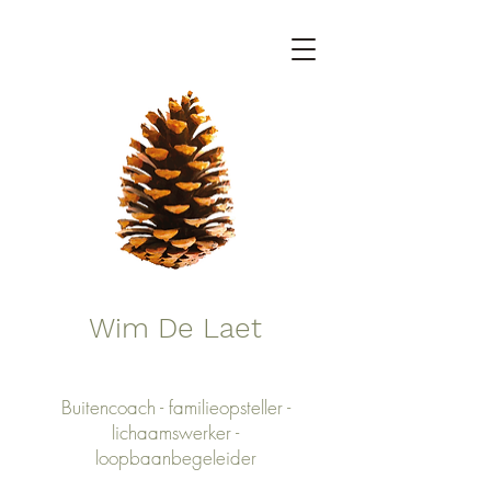
Wim De Laet
Buitencoach - familieopsteller -
lichaamswerker -
loopbaanbegeleider