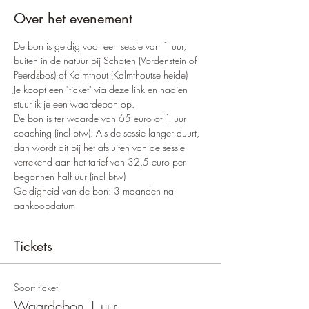
Over het evenement
De bon is geldig voor een sessie van 1 uur, 
buiten in de natuur bij Schoten (Vordenstein of 
Peerdsbos) of Kalmthout (Kalmthoutse heide)
Je koopt een "ticket" via deze link en nadien 
stuur ik je een waardebon op. 
De bon is ter waarde van 65 euro of 1 uur 
coaching (incl btw). Als de sessie langer duurt, 
dan wordt dit bij het afsluiten van de sessie 
verrekend aan het tarief van 32,5 euro per 
begonnen half uur (incl btw)
Geldigheid van de bon: 3 maanden na 
aankoopdatum
Tickets
Soort ticket
Waardebon 1 uur