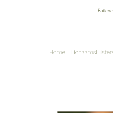
Buitenc
Home
Lichaamsluister