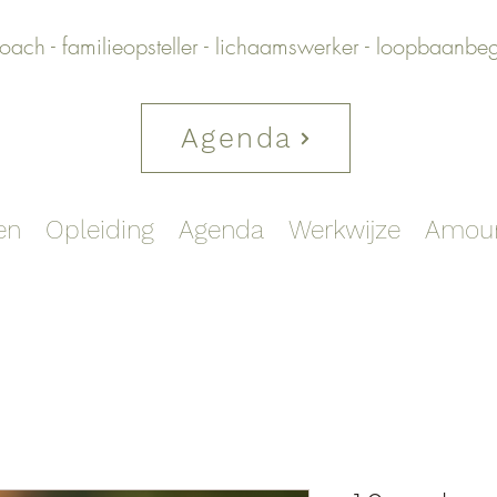
oach - familieopsteller - lichaamswerker - loopbaanbe
Agenda
en
Opleiding
Agenda
Werkwijze
Amou