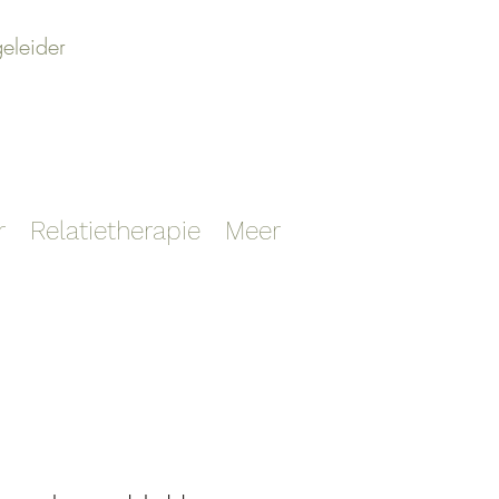
geleider
r
Relatietherapie
Meer