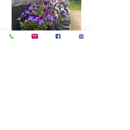
10 postkaarten
laarsjes
Prijs
€ 29,95
incl.Btw
Aantal
*
In winkelwagen
Per 10 postkaarten incl
verzendkosten