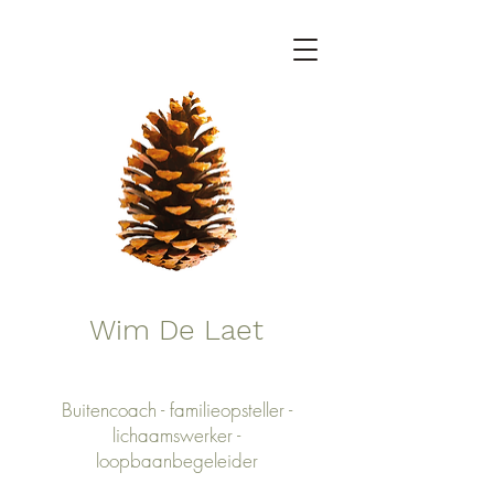
Wim De Laet
Buitencoach - familieopsteller -
lichaamswerker -
loopbaanbegeleider