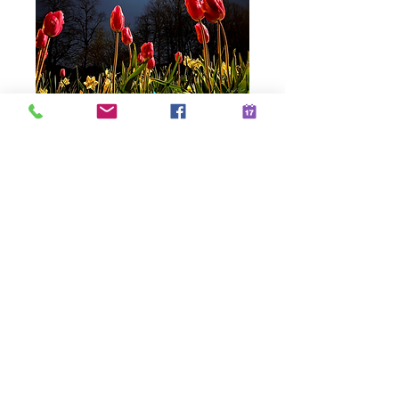
10 postkaarten
tulpennacht
Prijs
€ 29,95
incl.Btw
Aantal
*
In winkelwagen
Per 10 postkaarten incl
verzendkosten