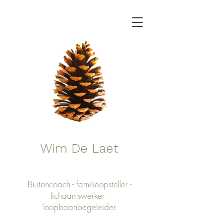
Wim De Laet
Buitencoach - familieopsteller -
lichaamswerker -
loopbaanbegeleider