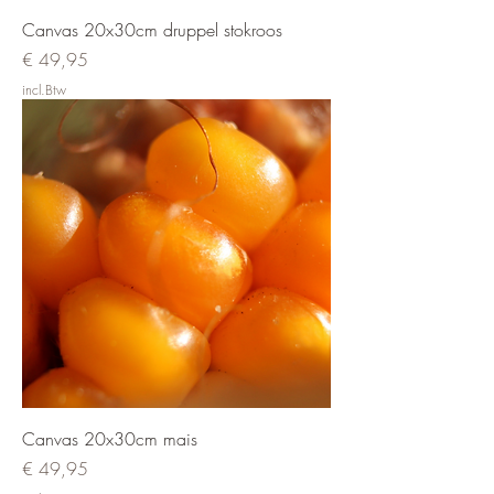
Canvas 20x30cm druppel stokroos
Prijs
€ 49,95
incl.Btw
Canvas 20x30cm mais
Prijs
€ 49,95