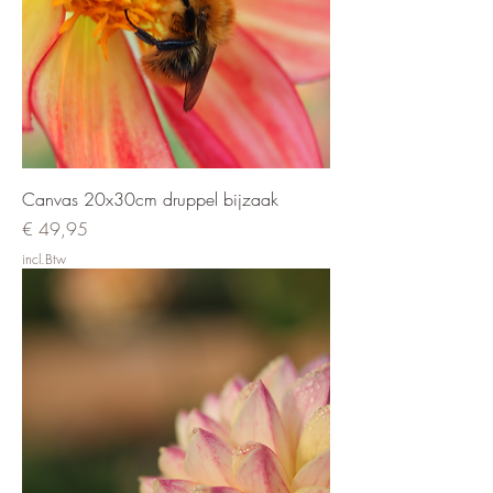
Canvas 20x30cm druppel bijzaak
Prijs
€ 49,95
incl.Btw