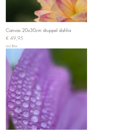
Canvas 20x30cm druppel dahlia
Prijs
€ 49,95
incl.Btw