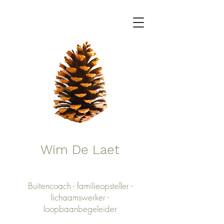
Wim De Laet
Buitencoach - familieopsteller -
lichaamswerker -
loopbaanbegeleider