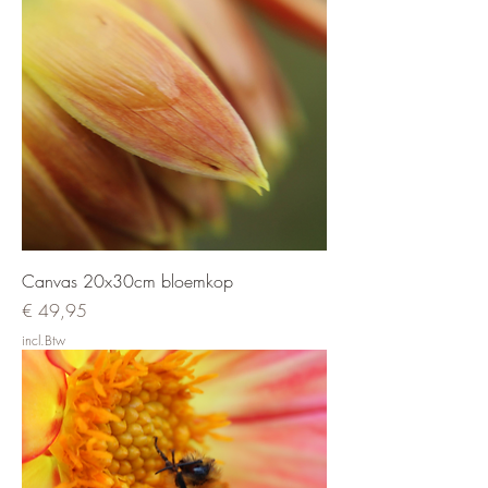
Canvas 20x30cm bloemkop
Prijs
€ 49,95
incl.Btw