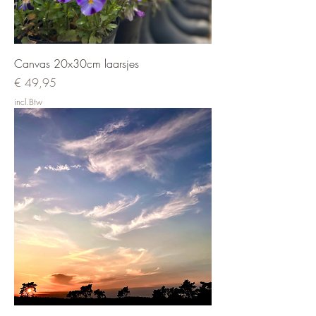
Canvas 20x30cm laarsjes
Prijs
€ 49,95
incl.Btw