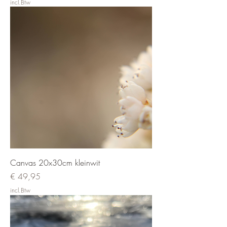
incl.Btw
Canvas 20x30cm kleinwit
Prijs
€ 49,95
incl.Btw