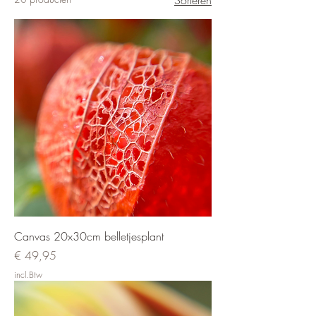
Sorteren
Canvas 20x30cm belletjesplant
Prijs
€ 49,95
incl.Btw