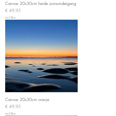
Canvas 20x30cm heide zonsondergang
Prijs
€ 49,95
incl.Btw
Canvas 20x30cm oranje
Prijs
€ 49,95
incl.Btw