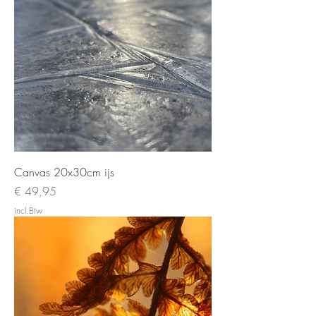
Canvas 20x30cm ijs
Prijs
€ 49,95
incl.Btw