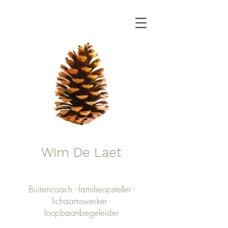
Wim De Laet
Buitencoach - familieopsteller -
lichaamswerker -
loopbaanbegeleider