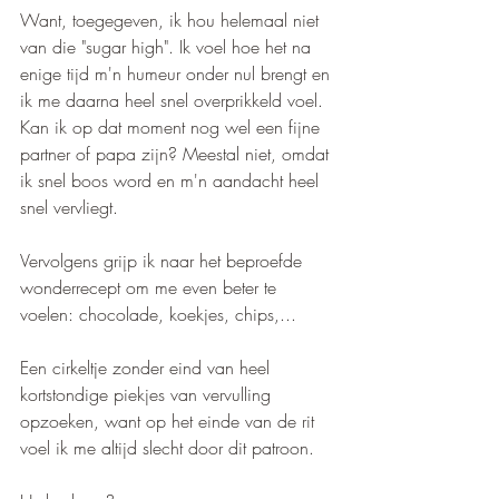
Want, toegegeven, ik hou helemaal niet 
van die "sugar high". Ik voel hoe het na 
enige tijd m'n humeur onder nul brengt en 
ik me daarna heel snel overprikkeld voel. 
Kan ik op dat moment nog wel een fijne 
partner of papa zijn? Meestal niet, omdat 
ik snel boos word en m'n aandacht heel 
snel vervliegt. 
Vervolgens grijp ik naar het beproefde 
wonderrecept om me even beter te 
voelen: chocolade, koekjes, chips,...
Een cirkeltje zonder eind van heel 
kortstondige piekjes van vervulling 
opzoeken, want op het einde van de rit 
voel ik me altijd slecht door dit patroon.