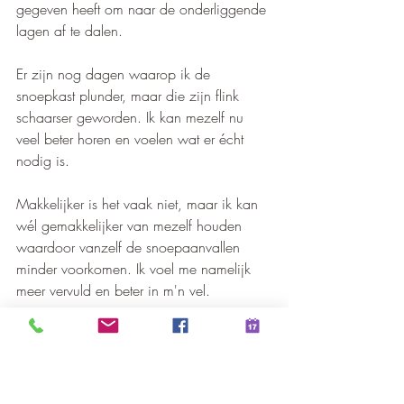
gegeven heeft om naar de onderliggende 
lagen af te dalen.
Er zijn nog dagen waarop ik de 
snoepkast plunder, maar die zijn flink 
schaarser geworden. Ik kan mezelf nu 
veel beter horen en voelen wat er écht 
nodig is. 
Makkelijker is het vaak niet, maar ik kan 
wél gemakkelijker van mezelf houden 
waardoor vanzelf de snoepaanvallen 
minder voorkomen. Ik voel me namelijk 
meer vervuld en beter in m'n vel.
Wil jij ook graag op onderzoek naar 
jouw vluchtroutes in eten én ondertussen 
heerlijk ontspannen in de buitenlucht? 