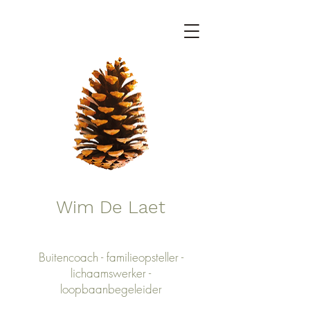
Wim De Laet
Buitencoach - familieopsteller -
lichaamswerker -
loopbaanbegeleider